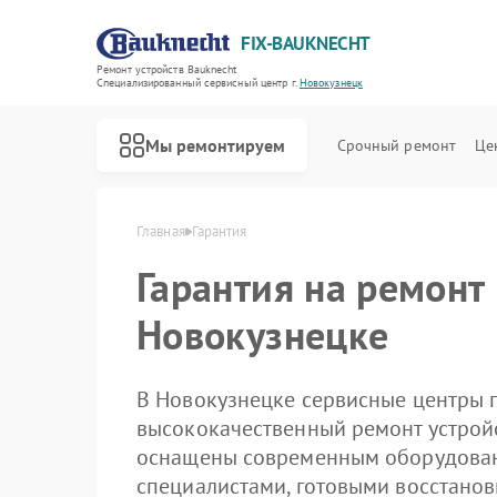
FIX-BAUKNECHT
Ремонт устройств Bauknecht
Специализированный cервисный центр г.
Новокузнецк
Мы ремонтируем
Срочный ремонт
Це
Главная
Гарантия
Гарантия на ремонт
Новокузнецке
В Новокузнецке сервисные центры 
высококачественный ремонт устройс
Ремонт варочных панелей Bauknecht
Ремонт духовых шкафов Bauknecht
Ремонт микроволновых печей Bauknecht
Ремонт посудомоечных машин Bauknecht
Ремонт стиральных машин Bauknecht
Ремонт холодильников Bauknecht
оснащены современным оборудова
специалистами, готовыми восстанов