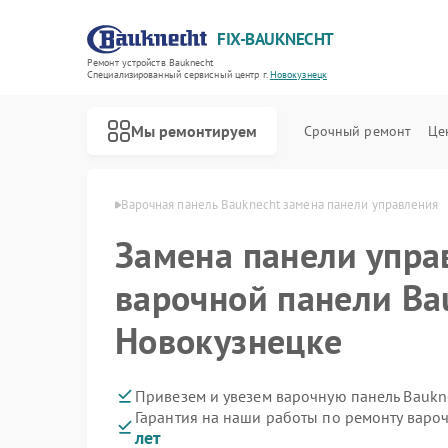
FIX-BAUKNECHT
Ремонт устройств Bauknecht
Специализированный cервисный центр г.
Новокузнецк
Мы ремонтируем
Срочный ремонт
Це
cht в Новокузнецке
Варочная панель Bauknecht замена панели управления
Замена панели упра
варочной панели Ba
Новокузнецке
Ремонт духовых шкафов Bauknecht
Ремонт микроволновых печей Bauknecht
Ремонт посудомоечных машин Bauknecht
Ремонт стиральных машин Bauknecht
Ремонт холодильников Bauknecht
Привезем и увезем варочную панель Baukn
Гарантия на наши работы по ремонту варо
лет