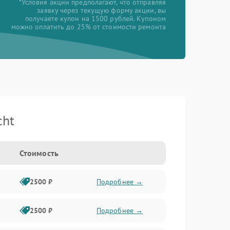
*Условия акции предполагают, что отправляя
заявку через текущую форму акции, вы
получаете купон на 1500 рублей. Купоном
можно оплатить до 25% от стоимости ремонта
cht
Стоимость
2500 ₽
Подробнее →
2500 ₽
Подробнее →