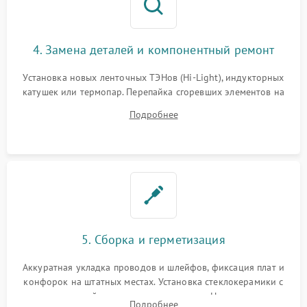
4. Замена деталей и компонентный ремонт
Установка новых ленточных ТЭНов (Hi-Light), индукторных
катушек или термопар. Перепайка сгоревших элементов на
плате управления, восстановление токопроводящих
Подробнее
дорожек. Очистка контактов и замена поврежденной
проводки.
5. Сборка и герметизация
Аккуратная укладка проводов и шлейфов, фиксация плат и
конфорок на штатных местах. Установка стеклокерамики с
проверкой равномерности зазоров. Нанесение
Подробнее