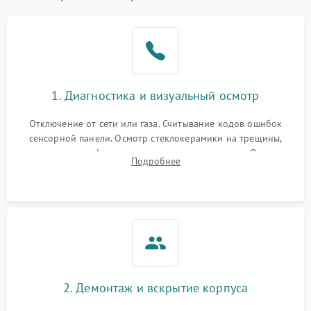
1. Диагностика и визуальный осмотр
Отключение от сети или газа. Считывание кодов ошибок
сенсорной панели. Осмотр стеклокерамики на трещины,
проверка конфорок на равномерность нагрева. Опрос
Подробнее
клиента о симптомах (не включается, не видит посуду,
щелкает).
2. Демонтаж и вскрытие корпуса