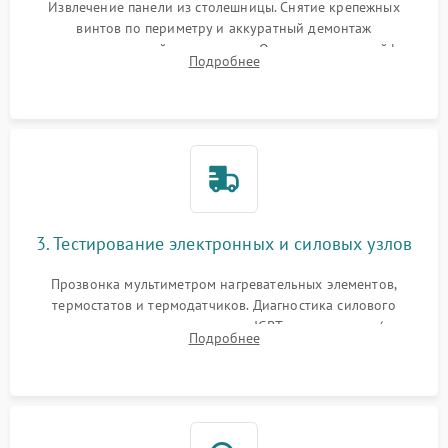
Извлечение панели из столешницы. Снятие крепежных
винтов по периметру и аккуратный демонтаж
стеклокерамической поверхности. Отсоединение шлейфов
Подробнее
сенсорного блока для доступа к силовым платам, катушкам
или ТЭНам.
3. Тестирование электронных и силовых узлов
Прозвонка мультиметром нагревательных элементов,
термостатов и термодатчиков. Диагностика силового
модуля, реле, диодных мостов и IGBT-транзисторов (для
Подробнее
индукции). Проверка кранов и газ-контроля (для газовых
панелей).