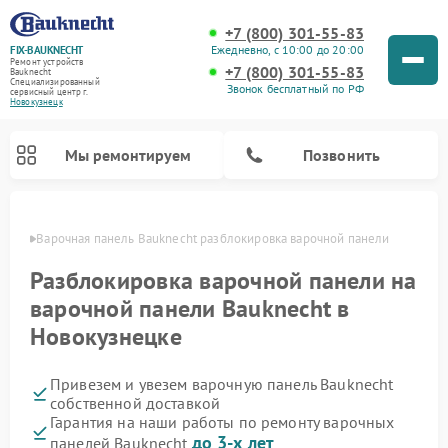
+7 (800) 301-55-83
Ежедневно, с 10:00 до 20:00
FIX-BAUKNECHT
Ремонт устройств
+7 (800) 301-55-83
Bauknecht
Специализированный
Звонок бесплатный по РФ
cервисный центр г.
Новокузнецк
Мы ремонтируем
Позвонить
нецке
Варочная панель Bauknecht разблокировка варочной панели
Разблокировка варочной панели на
варочной панели Bauknecht в
Новокузнецке
Ремонт духовых шкафов Bauknecht
Ремонт посудомоечных машин Bauknecht
Ремонт холодильников Bauknecht
Ремонт микроволновых печей Bauknecht
Ремонт стиральных машин Bauknecht
Привезем и увезем варочную панель Bauknecht
собственной доставкой
Гарантия на наши работы по ремонту варочных
до 3-х лет
панелей Bauknecht