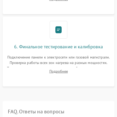
термостойкого герметика или укладка уплотнительной
ленты по контуру.
6. Финальное тестирование и калибровка
Подключение панели к электросети или газовой магистрали.
Проверка работы всех зон нагрева на разных мощностях.
Тестирование сенсорного управления, таймера, индикаторов
Подробнее
остаточного тепла и систем защиты от перегрева.
FAQ. Ответы на вопросы