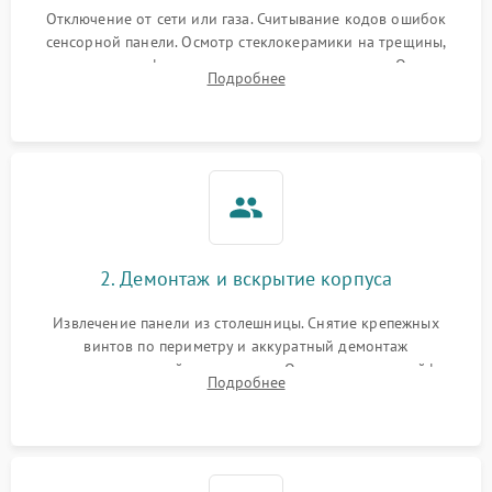
Отключение от сети или газа. Считывание кодов ошибок
сенсорной панели. Осмотр стеклокерамики на трещины,
проверка конфорок на равномерность нагрева. Опрос
Подробнее
клиента о симптомах (не включается, не видит посуду,
щелкает).
2. Демонтаж и вскрытие корпуса
Извлечение панели из столешницы. Снятие крепежных
винтов по периметру и аккуратный демонтаж
стеклокерамической поверхности. Отсоединение шлейфов
Подробнее
сенсорного блока для доступа к силовым платам, катушкам
или ТЭНам.