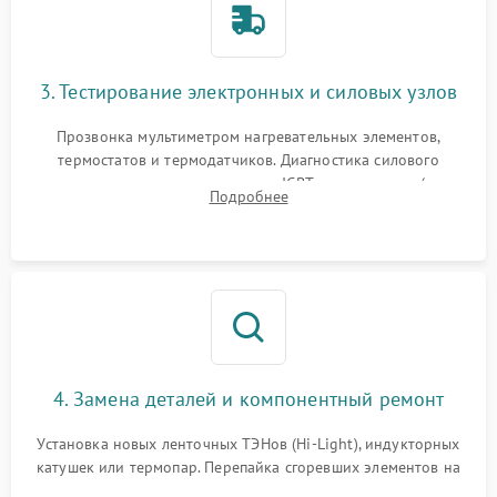
3. Тестирование электронных и силовых узлов
Прозвонка мультиметром нагревательных элементов,
термостатов и термодатчиков. Диагностика силового
модуля, реле, диодных мостов и IGBT-транзисторов (для
Подробнее
индукции). Проверка кранов и газ-контроля (для газовых
панелей).
4. Замена деталей и компонентный ремонт
Установка новых ленточных ТЭНов (Hi-Light), индукторных
катушек или термопар. Перепайка сгоревших элементов на
плате управления, восстановление токопроводящих