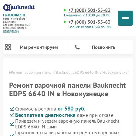
+7 (800) 301-55-83
Ежедневно, с 10:00 до 20:00
FIX-BAUKNECHT
Ремонт устройств
+7 (800) 301-55-83
Bauknecht
Специализированный
Звонок бесплатный по РФ
cервисный центр г.
Новокузнецк
Мы ремонтируем
Позвонить
нецке
Ремонт варочной панели Bauknecht EDPS 6640 IN в Новокузнецке
Ремонт варочной панели Bauknecht
EDPS 6640 IN в Новокузнецке
от 580 руб.
Стоимость ремонта
Ремонт духовых шкафов Bauknecht
Ремонт посудомоечных машин Bauknecht
Ремонт холодильников Bauknecht
Ремонт микроволновых печей Bauknecht
Ремонт стиральных машин Bauknecht
Бесплатная диагностика
даже при отказе
Привезем и увезем варочную панель Bauknecht
EDPS 6640 IN сами
Гарантия на наши работы по ремонту варочных