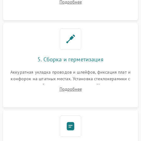
Подробнее
дорожек. Очистка контактов и замена поврежденной
проводки.
5. Сборка и герметизация
Аккуратная укладка проводов и шлейфов, фиксация плат и
конфорок на штатных местах. Установка стеклокерамики с
проверкой равномерности зазоров. Нанесение
Подробнее
термостойкого герметика или укладка уплотнительной
ленты по контуру.