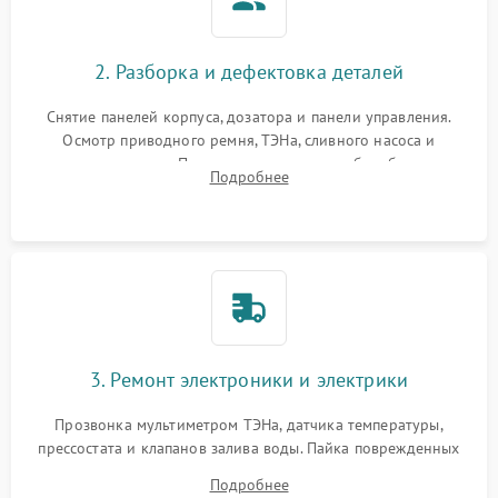
2. Разборка и дефектовка деталей
Снятие панелей корпуса, дозатора и панели управления.
Осмотр приводного ремня, ТЭНа, сливного насоса и
амортизаторов. Проверка подшипников барабана и
Подробнее
крестовины на износ, а манжеты люка на разрывы.
3. Ремонт электроники и электрики
Прозвонка мультиметром ТЭНа, датчика температуры,
прессостата и клапанов залива воды. Пайка поврежденных
дорожек или замена симисторов на плате управления.
Подробнее
Восстановление целостности проводки и контактов.