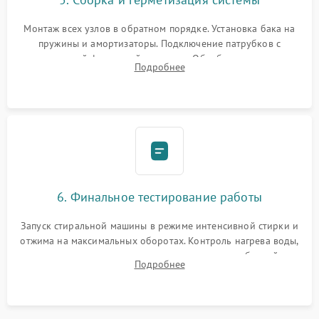
Монтаж всех узлов в обратном порядке. Установка бака на
пружины и амортизаторы. Подключение патрубков с
надежной фиксацией хомутами. Обработка стыков
Подробнее
герметиком для предотвращения возможных протечек воды.
6. Финальное тестирование работы
Запуск стиральной машины в режиме интенсивной стирки и
отжима на максимальных оборотах. Контроль нагрева воды,
корректности слива, отсутствия излишних вибраций,
Подробнее
посторонних стуков и протечек под корпусом.