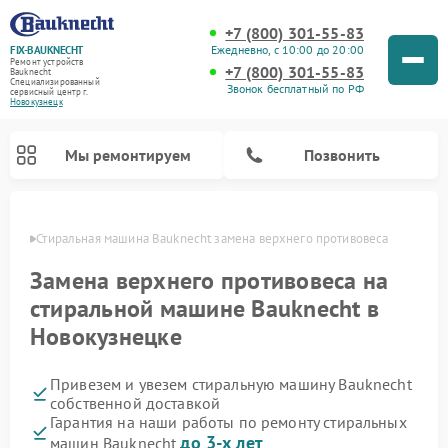
+7 (800) 301-55-83
Ежедневно, с 10:00 до 20:00
FIX-BAUKNECHT
Ремонт устройств
+7 (800) 301-55-83
Bauknecht
Специализированный
Звонок бесплатный по РФ
cервисный центр г.
Новокузнецк
Мы ремонтируем
Позвонить
нецке
Стиральная машина Bauknecht замена верхнего противовеса
Замена верхнего противовеса на
стиральной машине Bauknecht в
Новокузнецке
Ремонт варочных панелей Bauknecht
Ремонт микроволновых печей Bauknecht
Ремонт холодильников Bauknecht
Ремонт духовых шкафов Bauknecht
Ремонт посудомоечных машин Bauknecht
Привезем и увезем стиральную машину Bauknecht
собственной доставкой
Гарантия на наши работы по ремонту стиральных
до 3-х лет
машин Bauknecht