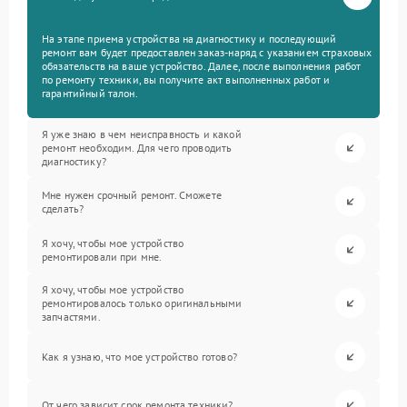
На этапе приема устройства на диагностику и последующий
ремонт вам будет предоставлен заказ-наряд с указанием страховых
обязательств на ваше устройство. Далее, после выполнения работ
по ремонту техники, вы получите акт выполненных работ и
гарантийный талон.
Я уже знаю в чем неисправность и какой
ремонт необходим. Для чего проводить
диагностику?
Мне нужен срочный ремонт. Сможете
сделать?
Я хочу, чтобы мое устройство
ремонтировали при мне.
Я хочу, чтобы мое устройство
ремонтировалось только оригинальными
запчастями.
Как я узнаю, что мое устройство готово?
От чего зависит срок ремонта техники?