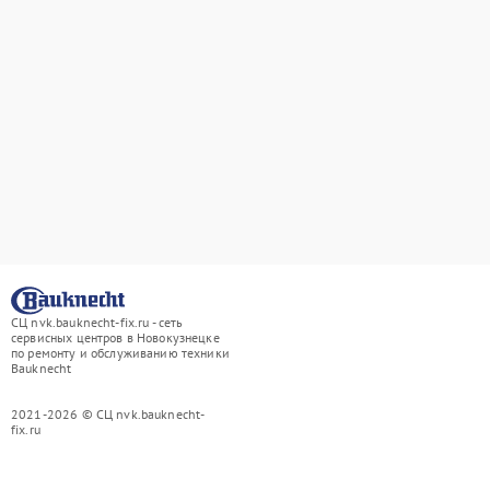
СЦ nvk.bauknecht-fix.ru - сеть
сервисных центров в Новокузнецке
по ремонту и обслуживанию техники
Bauknecht
2021-2026 © СЦ nvk.bauknecht-
fix.ru