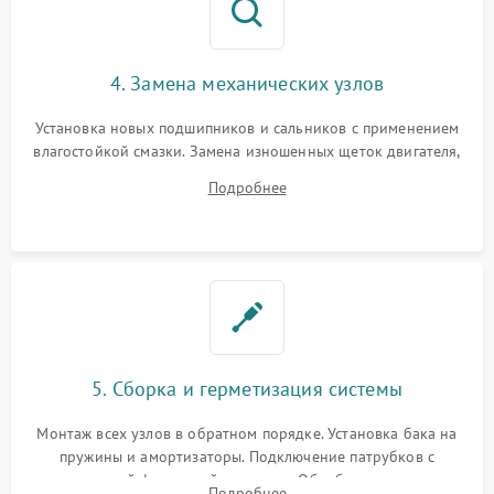
4. Замена механических узлов
Установка новых подшипников и сальников с применением
влагостойкой смазки. Замена изношенных щеток двигателя,
порванного ремня привода, неисправного сливного насоса
Подробнее
или поврежденной резиновой манжеты.
5. Сборка и герметизация системы
Монтаж всех узлов в обратном порядке. Установка бака на
пружины и амортизаторы. Подключение патрубков с
надежной фиксацией хомутами. Обработка стыков
Подробнее