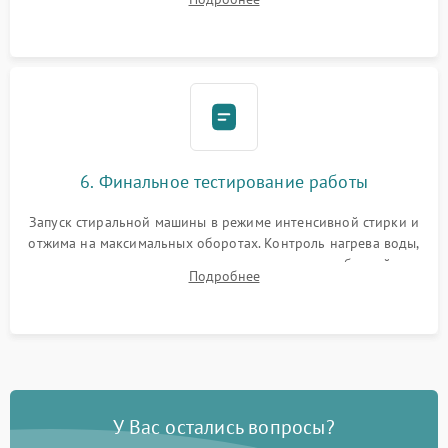
герметиком для предотвращения возможных протечек воды.
6. Финальное тестирование работы
Запуск стиральной машины в режиме интенсивной стирки и
отжима на максимальных оборотах. Контроль нагрева воды,
корректности слива, отсутствия излишних вибраций,
Подробнее
посторонних стуков и протечек под корпусом.
У Вас остались вопросы?