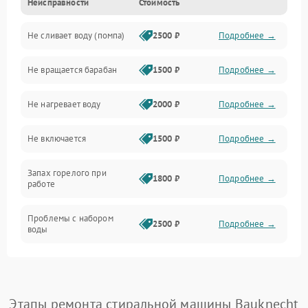
Неисправности
Стоимость
Электропитание
Не сливает воду (помпа)
2500 ₽
Подробнее →
Водоснабжение
Не вращается барабан
1500 ₽
Подробнее →
Слив
Не нагревает воду
2000 ₽
Подробнее →
Программное обеспечение
Не включается
1500 ₽
Подробнее →
Запах горелого при
1800 ₽
Подробнее →
работе
Проблемы с набором
2500 ₽
Подробнее →
воды
Замена ТЭНа
2200 ₽
Подробнее →
Замена платы управления
2200 ₽
Подробнее →
Этапы ремонта стиральной машины Bauknecht