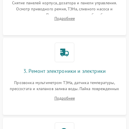
Снятие панелей корпуса, дозатора и панели управления.
Осмотр приводного ремня, ТЭНа, сливного насоса и
амортизаторов. Проверка подшипников барабана и
Подробнее
крестовины на износ, а манжеты люка на разрывы.
3. Ремонт электроники и электрики
Прозвонка мультиметром ТЭНа, датчика температуры,
прессостата и клапанов залива воды. Пайка поврежденных
дорожек или замена симисторов на плате управления.
Подробнее
Восстановление целостности проводки и контактов.