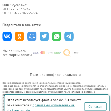
ООО "Русервис"
ИНН 7702633247
ОГРН 1077746335776
Поделиться в соц. сетях:
Мы принимаем
все формы оплаты
Политика конфиденциальности
Вся информация на сайте носит исключительно справочный характер.
Товарные знаки используются исключительно для описания устройств, в отношении которых
сервисные центры nvk.bauknecht-fix.ru предоставляют услуги по ремонту. Услуги оказываются
в неавторизованных сервисных центрах nvk.bauknecht-fix.ru, которые не связаны с
правообладателями товарных знаков или их официальными представителями.
Ремонт осуществляется для устройств, уже введенных в гражданский оборот в соответствии
Этот сайт использует файлы cookie. Вы можете
со статьей 1487 ГК РФ.
Использование товарных знаков не преследует цели индивидуализации услуг или введения
ознакомиться с
правилами использования
Согласен
потребителей в заблуждение, а служит для информирования о предоставляемых услугах по
ремонту техники указанных брендов.
файлов cookie