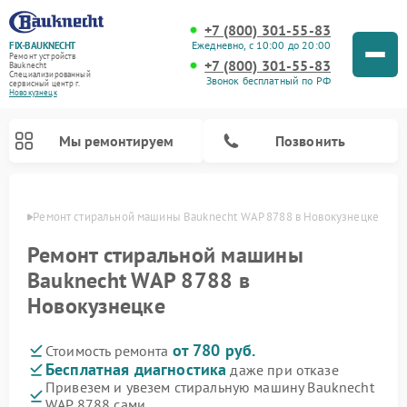
+7 (800) 301-55-83
Ежедневно, с 10:00 до 20:00
FIX-BAUKNECHT
Ремонт устройств
+7 (800) 301-55-83
Bauknecht
Специализированный
Звонок бесплатный по РФ
cервисный центр г.
Новокузнецк
Мы ремонтируем
Позвонить
нецке
Ремонт стиральной машины Bauknecht WAP 8788 в Новокузнецке
Ремонт стиральной машины
Bauknecht WAP 8788 в
Новокузнецке
Ремонт варочных панелей Bauknecht
Ремонт микроволновых печей Bauknecht
Ремонт холодильников Bauknecht
Ремонт духовых шкафов Bauknecht
Ремонт посудомоечных машин Bauknecht
от 780 руб.
Стоимость ремонта
Бесплатная диагностика
даже при отказе
Привезем и увезем стиральную машину Bauknecht
WAP 8788 сами