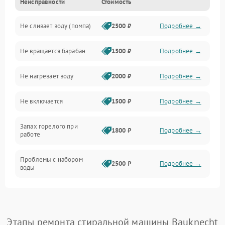
Неисправности
Стоимость
Электропитание
Не сливает воду (помпа)
2500 ₽
Подробнее →
Водоснабжение
Не вращается барабан
1500 ₽
Подробнее →
Слив
Не нагревает воду
2000 ₽
Подробнее →
Программное обеспечение
Не включается
1500 ₽
Подробнее →
Запах горелого при
1800 ₽
Подробнее →
работе
Проблемы с набором
2500 ₽
Подробнее →
воды
Замена ТЭНа
2200 ₽
Подробнее →
Замена платы управления
2200 ₽
Подробнее →
Этапы ремонта стиральной машины Bauknecht