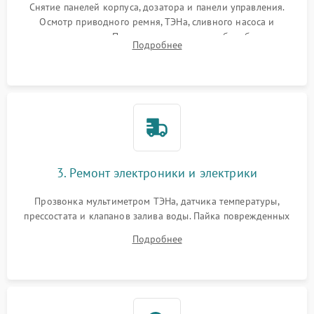
Снятие панелей корпуса, дозатора и панели управления.
Осмотр приводного ремня, ТЭНа, сливного насоса и
амортизаторов. Проверка подшипников барабана и
Подробнее
крестовины на износ, а манжеты люка на разрывы.
3. Ремонт электроники и электрики
Прозвонка мультиметром ТЭНа, датчика температуры,
прессостата и клапанов залива воды. Пайка поврежденных
дорожек или замена симисторов на плате управления.
Подробнее
Восстановление целостности проводки и контактов.