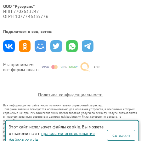
ООО "Русервис"
ИНН 7702633247
ОГРН 1077746335776
Поделиться в соц. сетях:
Мы принимаем
все формы оплаты
Политика конфиденциальности
Вся информация на сайте носит исключительно справочный характер.
Товарные знаки используются исключительно для описания устройств, в отношении которых
сервисные центры nvk.bauknecht-fix.ru предоставляют услуги по ремонту. Услуги оказываются
в неавторизованных сервисных центрах nvk.bauknecht-fix.ru, которые не связаны с
правообладателями товарных знаков или их официальными представителями.
Ремонт осуществляется для устройств, уже введенных в гражданский оборот в соответствии
Этот сайт использует файлы cookie. Вы можете
со статьей 1487 ГК РФ.
Использование товарных знаков не преследует цели индивидуализации услуг или введения
ознакомиться с
правилами использования
Согласен
потребителей в заблуждение, а служит для информирования о предоставляемых услугах по
ремонту техники указанных брендов.
файлов cookie