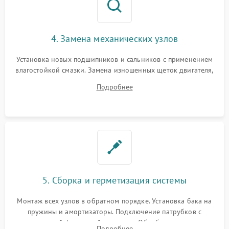
4. Замена механических узлов
Установка новых подшипников и сальников с применением
влагостойкой смазки. Замена изношенных щеток двигателя,
порванного ремня привода, неисправного сливного насоса
Подробнее
или поврежденной резиновой манжеты.
5. Сборка и герметизация системы
Монтаж всех узлов в обратном порядке. Установка бака на
пружины и амортизаторы. Подключение патрубков с
надежной фиксацией хомутами. Обработка стыков
Подробнее