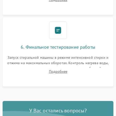
герметиком для предотвращения возможных протечек воды.
6. Финальное тестирование работы
Запуск стиральной машины в режиме интенсивной стирки и
отжима на максимальных оборотах. Контроль нагрева воды,
корректности слива, отсутствия излишних вибраций,
Подробнее
посторонних стуков и протечек под корпусом.
У Вас остались вопросы?