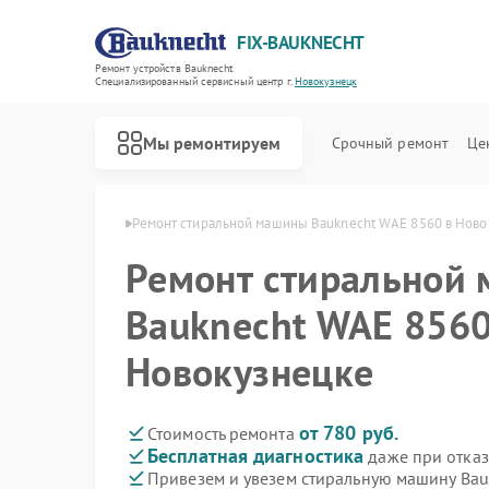
FIX-BAUKNECHT
Ремонт устройств Bauknecht
Специализированный cервисный центр г.
Новокузнецк
Мы ремонтируем
Срочный ремонт
Це
cht в Новокузнецке
Ремонт стиральной машины Bauknecht WAE 8560 в Ново
Ремонт стиральной
Bauknecht WAE 8560
Новокузнецке
Ремонт варочных панелей Bauknecht
Ремонт духовых шкафов Bauknecht
Ремонт микроволновых печей Bauknecht
Ремонт посудомоечных машин Bauknecht
Ремонт холодильников Bauknecht
от 780 руб.
Стоимость ремонта
Бесплатная диагностика
даже при отказ
Привезем и увезем стиральную машину Ba