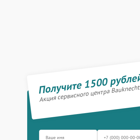
Получите 1500 рубле
Акция сервисного центра Bauknecht