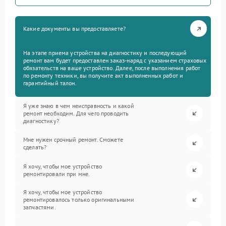
Какие документы вы предоставляете?
На этапе приема устройства на диагностику и последующий
ремонт вам будет предоставлен заказ-наряд с указанием страховых
обязательств на ваше устройство. Далее, после выполнения работ
по ремонту техники, вы получите акт выполненных работ и
гарантийный талон.
Я уже знаю в чем неисправность и какой
ремонт необходим. Для чего проводить
диагностику?
Мне нужен срочный ремонт. Сможете
сделать?
Я хочу, чтобы мое устройство
ремонтировали при мне.
Я хочу, чтобы мое устройство
ремонтировалось только оригинальными
запчастями.