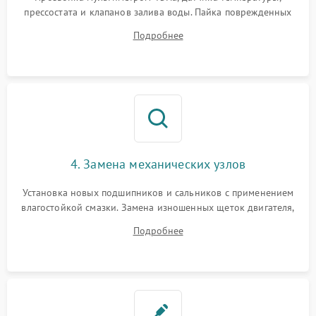
прессостата и клапанов залива воды. Пайка поврежденных
дорожек или замена симисторов на плате управления.
Подробнее
Восстановление целостности проводки и контактов.
4. Замена механических узлов
Установка новых подшипников и сальников с применением
влагостойкой смазки. Замена изношенных щеток двигателя,
порванного ремня привода, неисправного сливного насоса
Подробнее
или поврежденной резиновой манжеты.