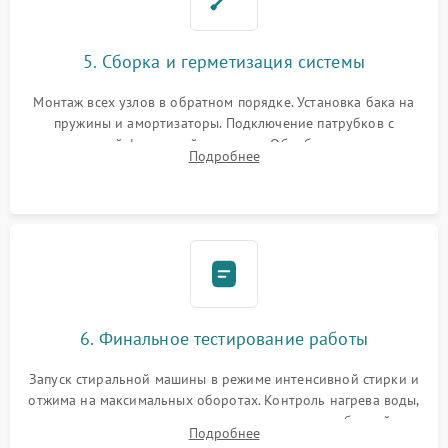
5. Сборка и герметизация системы
Монтаж всех узлов в обратном порядке. Установка бака на
пружины и амортизаторы. Подключение патрубков с
надежной фиксацией хомутами. Обработка стыков
Подробнее
герметиком для предотвращения возможных протечек воды.
6. Финальное тестирование работы
Запуск стиральной машины в режиме интенсивной стирки и
отжима на максимальных оборотах. Контроль нагрева воды,
корректности слива, отсутствия излишних вибраций,
Подробнее
посторонних стуков и протечек под корпусом.