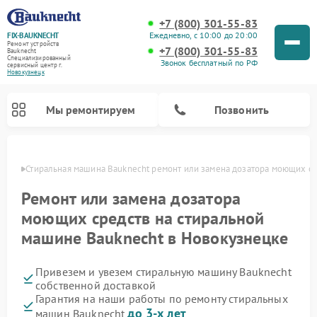
+7 (800) 301-55-83
Ежедневно, с 10:00 до 20:00
FIX-BAUKNECHT
Ремонт устройств
+7 (800) 301-55-83
Bauknecht
Специализированный
Звонок бесплатный по РФ
cервисный центр г.
Новокузнецк
Мы ремонтируем
Позвонить
нецке
Стиральная машина Bauknecht ремонт или замена дозатора моющих с
Ремонт или замена дозатора
моющих средств на стиральной
машине Bauknecht в Новокузнецке
Ремонт варочных панелей Bauknecht
Ремонт микроволновых печей Bauknecht
Ремонт холодильников Bauknecht
Ремонт духовых шкафов Bauknecht
Ремонт посудомоечных машин Bauknecht
Привезем и увезем стиральную машину Bauknecht
собственной доставкой
Гарантия на наши работы по ремонту стиральных
до 3-х лет
машин Bauknecht