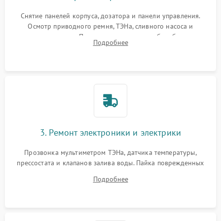
Снятие панелей корпуса, дозатора и панели управления.
Осмотр приводного ремня, ТЭНа, сливного насоса и
амортизаторов. Проверка подшипников барабана и
Подробнее
крестовины на износ, а манжеты люка на разрывы.
3. Ремонт электроники и электрики
Прозвонка мультиметром ТЭНа, датчика температуры,
прессостата и клапанов залива воды. Пайка поврежденных
дорожек или замена симисторов на плате управления.
Подробнее
Восстановление целостности проводки и контактов.