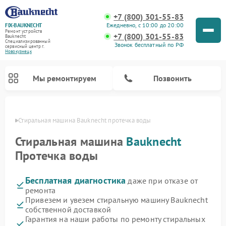
+7 (800) 301-55-83
Ежедневно, с 10:00 до 20:00
FIX-BAUKNECHT
Ремонт устройств
+7 (800) 301-55-83
Bauknecht
Специализированный
Звонок бесплатный по РФ
cервисный центр г.
Новокузнецк
Мы ремонтируем
Позвонить
нецке
Стиральная машина Bauknecht протечка воды
Стиральная машина
Bauknecht
Протечка воды
Бесплатная диагностика
даже при отказе от
Ремонт варочных панелей Bauknecht
Ремонт микроволновых печей Bauknecht
Ремонт холодильников Bauknecht
Ремонт духовых шкафов Bauknecht
Ремонт посудомоечных машин Bauknecht
ремонта
Привезем и увезем стиральную машину Bauknecht
собственной доставкой
Гарантия на наши работы по ремонту стиральных