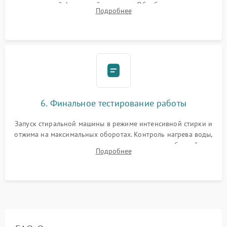
надежной фиксацией хомутами. Обработка стыков
Подробнее
герметиком для предотвращения возможных протечек воды.
6. Финальное тестирование работы
Запуск стиральной машины в режиме интенсивной стирки и
отжима на максимальных оборотах. Контроль нагрева воды,
корректности слива, отсутствия излишних вибраций,
Подробнее
посторонних стуков и протечек под корпусом.