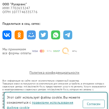
ООО "Русервис"
ИНН 7702633247
ОГРН 1077746335776
Поделиться в соц. сетях:
Мы принимаем
все формы оплаты
Политика конфиденциальности
Вся информация на сайте носит исключительно справочный характер.
Товарные знаки используются исключительно для описания устройств, в отношении которых
сервисные центры nvk.bauknecht-fix.ru предоставляют услуги по ремонту. Услуги оказываются
в неавторизованных сервисных центрах nvk.bauknecht-fix.ru, которые не связаны с
правообладателями товарных знаков или их официальными представителями.
Ремонт осуществляется для устройств, уже введенных в гражданский оборот в соответствии
Этот сайт использует файлы cookie. Вы можете
со статьей 1487 ГК РФ.
Использование товарных знаков не преследует цели индивидуализации услуг или введения
ознакомиться с
правилами использования
Согласен
потребителей в заблуждение, а служит для информирования о предоставляемых услугах по
ремонту техники указанных брендов.
файлов cookie