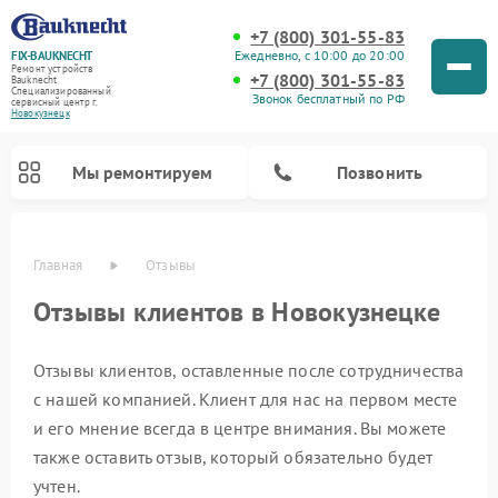
+7 (800) 301-55-83
Ежедневно, с 10:00 до 20:00
FIX-BAUKNECHT
Ремонт устройств
+7 (800) 301-55-83
Bauknecht
Специализированный
Звонок бесплатный по РФ
cервисный центр г.
Новокузнецк
Мы ремонтируем
Позвонить
Главная
Отзывы
Отзывы клиентов в Новокузнецке
Отзывы клиентов, оставленные после сотрудничества
с нашей компанией. Клиент для нас на первом месте
Ремонт варочных панелей Bauknecht
Ремонт микроволновых печей Bauknecht
Ремонт стиральных машин Bauknecht
Ремонт духовых шкафов Bauknecht
Ремонт посудомоечных машин Bauknecht
Ремонт холодильников Bauknecht
и его мнение всегда в центре внимания. Вы можете
также оставить отзыв, который обязательно будет
учтен.