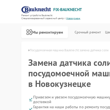
FIX-BAUKNECHT
Ремонт устройств Bauknecht
Специализированный cервисный центр г.
Новокузнецк
Мы ремонтируем
Срочный ремонт
Це
cht в Новокузнецке
Посудомоечная машина Bauknecht замена датчика соли
Замена датчика сол
посудомоечной маш
в Новокузнецке
Ремонт варочных панелей Bauknecht
Ремонт духовых шкафов Bauknecht
Ремонт микроволновых печей Bauknecht
Ремонт стиральных машин Bauknecht
Ремонт холодильников Bauknecht
Привезем и увезем посудомоечную машину
доставкой
Гарантия на наши работы по ремонту пос