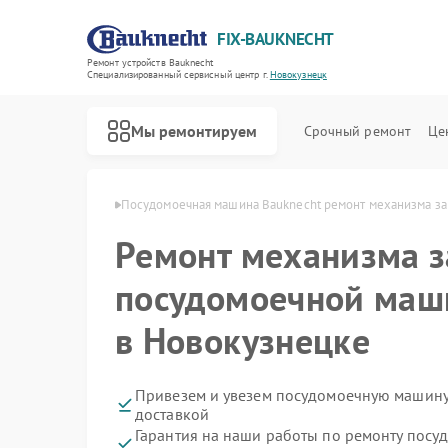
FIX-BAUKNECHT
Ремонт устройств Bauknecht
Специализированный cервисный центр г.
Новокузнецк
Мы ремонтируем
Срочный ремонт
Це
cht в Новокузнецке
Посудомоечная машина Bauknecht ремонт механизма за
Ремонт механизма з
посудомоечной маш
в Новокузнецке
Ремонт варочных панелей Bauknecht
Ремонт духовых шкафов Bauknecht
Ремонт микроволновых печей Bauknecht
Ремонт стиральных машин Bauknecht
Ремонт холодильников Bauknecht
Привезем и увезем посудомоечную машину
доставкой
Гарантия на наши работы по ремонту пос