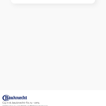
СЦ nvk.bauknecht-fix.ru - сеть
сервисных центров в Новокузнецке