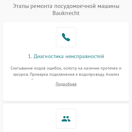
Этапы ремонта посудомоечной машины
Bauknecht
1. Диагностика неисправностей
Считывание кодов ошибок, осмотр на наличие протечек и
засоров. Проверка подключения к водопроводу. Анализ
жалоб на отсутствие слива, нагрева, вращения
Подробнее
разбрызгивателей или срабатывание системы защиты
аквастоп.