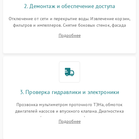
2. Демонтаж и обеспечение доступа
Отключение от сети и перекрытие воды. Извлечение корзин,
фильтров и импеллеров. Снятие боковых стенок, фасада
дверцы или нижнего поддона для прямого доступа к
Подробнее
циркуляционному насосу, ТЭНу и сливной помпе.
3. Проверка гидравлики и электроники
Прозвонка мультиметром проточного ТЭНа, обмоток
двигателей насосов и впускного клапана. Диагностика
прессостата (датчика уровня воды), датчика мутности,
Подробнее
концевика дверцы и электронного модуля управления.