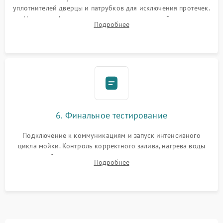
уплотнителей дверцы и патрубков для исключения протечек.
Надежная фиксация хомутов гидравлической системы,
Подробнее
сборка корпуса и установка датчика поплавка.
6. Финальное тестирование
Подключение к коммуникациям и запуск интенсивного
цикла мойки. Контроль корректного залива, нагрева воды
до нужной температуры, отсутствия посторонних шумов,
Подробнее
штатного слива и абсолютной сухости в поддоне.