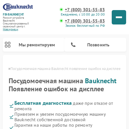
+7 (800) 301-55-83
Ежедневно, с 10:00 до 20:00
FIX-BAUKNECHT
Ремонт устройств
+7 (800) 301-55-83
Bauknecht
Специализированный
Звонок бесплатный по РФ
cервисный центр г.
Новокузнецк
Мы ремонтируем
Позвонить
нецке
Посудомоечная машина Bauknecht появление ошибок на дисплее
Посудомоечная машина
Bauknecht
Появление ошибок на дисплее
Бесплатная диагностика
даже при отказе от
Ремонт варочных панелей Bauknecht
Ремонт микроволновых печей Bauknecht
Ремонт холодильников Bauknecht
Ремонт духовых шкафов Bauknecht
Ремонт стиральных машин Bauknecht
ремонта
Привезем и увезем посудомоечную машину
Bauknecht собственной доставкой
Гарантия на наши работы по ремонту