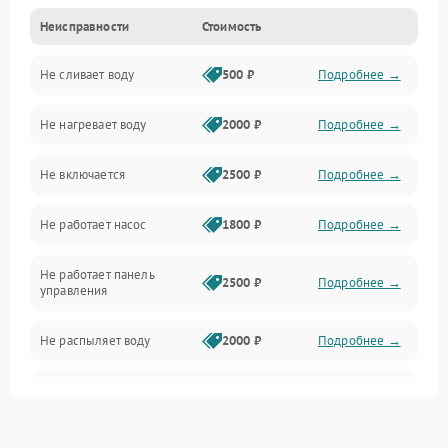
Неисправности
Стоимость
Управление
Не сливает воду
500 ₽
Подробнее →
Электропитание
Не нагревает воду
2000 ₽
Подробнее →
Датчики
Не включается
2500 ₽
Подробнее →
Нагрев
Не работает насос
1800 ₽
Подробнее →
Вода
Не работает панель
Гигиена
2500 ₽
Подробнее →
управления
Программное обеспечение
Не распыляет воду
2000 ₽
Подробнее →
Не запускается цикл
1800 ₽
Подробнее →
стирки