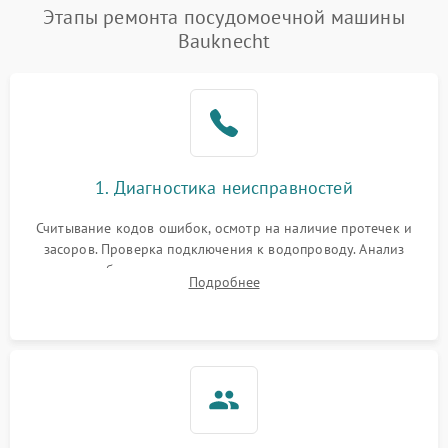
Проблемы с набором
Этапы ремонта посудомоечной машины
1800 ₽
Подробнее →
воды
Bauknecht
Не работает сушилка
2100 ₽
Подробнее →
Сбои в работе таймера
1700 ₽
Подробнее →
Проблемы с
2100 ₽
Подробнее →
1. Диагностика неисправностей
циркуляционным насосом
Считывание кодов ошибок, осмотр на наличие протечек и
засоров. Проверка подключения к водопроводу. Анализ
жалоб на отсутствие слива, нагрева, вращения
Подробнее
разбрызгивателей или срабатывание системы защиты
аквастоп.