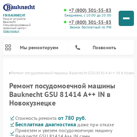
+7 (800) 301-55-83
Ежедневно, с 10:00 до 20:00
FIX-BAUKNECHT
Ремонт устройств
+7 (800) 301-55-83
Bauknecht
Специализированный
Звонок бесплатный по РФ
cервисный центр г.
Новокузнецк
Мы ремонтируем
Позвонить
нецке
Ремонт посудомоечной машины Bauknecht GSU 81414 A++ IN в Новок
Ремонт посудомоечной машины
Bauknecht GSU 81414 A++ IN в
Новокузнецке
Ремонт варочных панелей Bauknecht
Ремонт микроволновых печей Bauknecht
Ремонт холодильников Bauknecht
Ремонт духовых шкафов Bauknecht
Ремонт стиральных машин Bauknecht
от 780 руб.
Стоимость ремонта
Бесплатная диагностика
даже при отказе
Привезем и увезем посудомоечную машину
Bauknecht GSU 81414 A++ IN сами