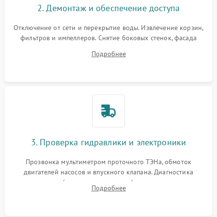
2. Демонтаж и обеспечение доступа
Отключение от сети и перекрытие воды. Извлечение корзин,
фильтров и импеллеров. Снятие боковых стенок, фасада
дверцы или нижнего поддона для прямого доступа к
Подробнее
циркуляционному насосу, ТЭНу и сливной помпе.
3. Проверка гидравлики и электроники
Прозвонка мультиметром проточного ТЭНа, обмоток
двигателей насосов и впускного клапана. Диагностика
прессостата (датчика уровня воды), датчика мутности,
Подробнее
концевика дверцы и электронного модуля управления.