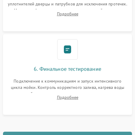
уплотнителей дверцы и патрубков для исключения протечек.
Надежная фиксация хомутов гидравлической системы,
Подробнее
сборка корпуса и установка датчика поплавка.
6. Финальное тестирование
Подключение к коммуникациям и запуск интенсивного
цикла мойки. Контроль корректного залива, нагрева воды
до нужной температуры, отсутствия посторонних шумов,
Подробнее
штатного слива и абсолютной сухости в поддоне.