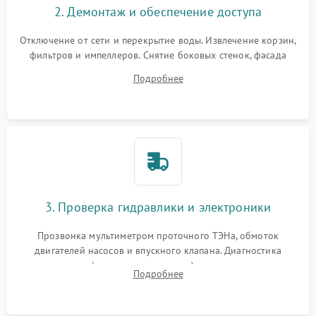
2. Демонтаж и обеспечение доступа
Отключение от сети и перекрытие воды. Извлечение корзин,
фильтров и импеллеров. Снятие боковых стенок, фасада
дверцы или нижнего поддона для прямого доступа к
Подробнее
циркуляционному насосу, ТЭНу и сливной помпе.
3. Проверка гидравлики и электроники
Прозвонка мультиметром проточного ТЭНа, обмоток
двигателей насосов и впускного клапана. Диагностика
прессостата (датчика уровня воды), датчика мутности,
Подробнее
концевика дверцы и электронного модуля управления.