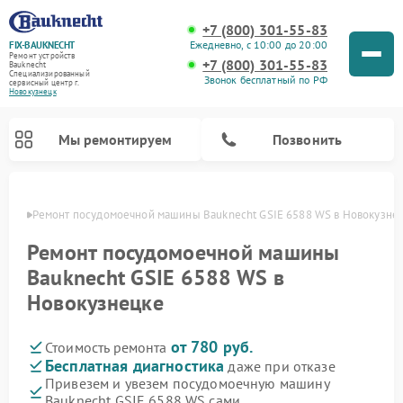
+7 (800) 301-55-83
Ежедневно, с 10:00 до 20:00
FIX-BAUKNECHT
Ремонт устройств
+7 (800) 301-55-83
Bauknecht
Специализированный
Звонок бесплатный по РФ
cервисный центр г.
Новокузнецк
Мы ремонтируем
Позвонить
нецке
Ремонт посудомоечной машины Bauknecht GSIE 6588 WS в Новокузне
Ремонт посудомоечной машины
Bauknecht GSIE 6588 WS в
Новокузнецке
Ремонт варочных панелей Bauknecht
Ремонт микроволновых печей Bauknecht
Ремонт холодильников Bauknecht
Ремонт духовых шкафов Bauknecht
Ремонт стиральных машин Bauknecht
от 780 руб.
Стоимость ремонта
Бесплатная диагностика
даже при отказе
Привезем и увезем посудомоечную машину
Bauknecht GSIE 6588 WS сами