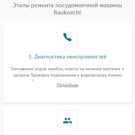
Проблемы с набором
Этапы ремонта посудомоечной машины
1800 ₽
Подробнее →
воды
Bauknecht
Не работает сушилка
2100 ₽
Подробнее →
Сбои в работе таймера
1700 ₽
Подробнее →
Проблемы с
2100 ₽
Подробнее →
1. Диагностика неисправностей
циркуляционным насосом
Считывание кодов ошибок, осмотр на наличие протечек и
засоров. Проверка подключения к водопроводу. Анализ
жалоб на отсутствие слива, нагрева, вращения
Подробнее
разбрызгивателей или срабатывание системы защиты
аквастоп.