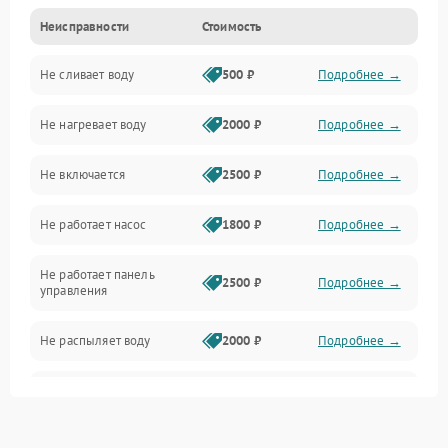
Неисправности
Стоимость
Управление
Не сливает воду
500 ₽
Подробнее →
Электропитание
Не нагревает воду
2000 ₽
Подробнее →
Датчики
Не включается
2500 ₽
Подробнее →
Нагрев
Не работает насос
1800 ₽
Подробнее →
Вода
Не работает панель
Гигиена
2500 ₽
Подробнее →
управления
Программное обеспечение
Не распыляет воду
2000 ₽
Подробнее →
Не запускается цикл
1800 ₽
Подробнее →
стирки