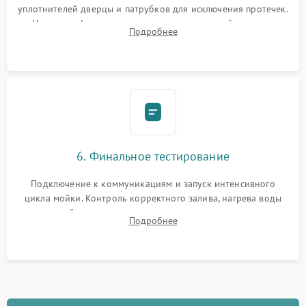
уплотнителей дверцы и патрубков для исключения протечек.
Надежная фиксация хомутов гидравлической системы,
Подробнее
сборка корпуса и установка датчика поплавка.
6. Финальное тестирование
Подключение к коммуникациям и запуск интенсивного
цикла мойки. Контроль корректного залива, нагрева воды
до нужной температуры, отсутствия посторонних шумов,
Подробнее
штатного слива и абсолютной сухости в поддоне.