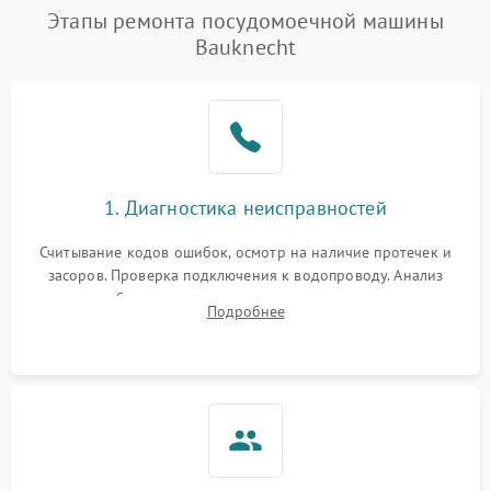
Проблемы с набором
Этапы ремонта посудомоечной машины
1800 ₽
Подробнее →
воды
Bauknecht
Не работает сушилка
2100 ₽
Подробнее →
Сбои в работе таймера
1700 ₽
Подробнее →
Проблемы с
2100 ₽
Подробнее →
1. Диагностика неисправностей
циркуляционным насосом
Считывание кодов ошибок, осмотр на наличие протечек и
засоров. Проверка подключения к водопроводу. Анализ
жалоб на отсутствие слива, нагрева, вращения
Подробнее
разбрызгивателей или срабатывание системы защиты
аквастоп.