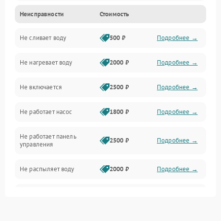
Неисправности
Стоимость
Управление
Не сливает воду
500 ₽
Подробнее →
Электропитание
Не нагревает воду
2000 ₽
Подробнее →
Датчики
Не включается
2500 ₽
Подробнее →
Нагрев
Не работает насос
1800 ₽
Подробнее →
Вода
Не работает панель
Гигиена
2500 ₽
Подробнее →
управления
Программное обеспечение
Не распыляет воду
2000 ₽
Подробнее →
Не запускается цикл
1800 ₽
Подробнее →
стирки