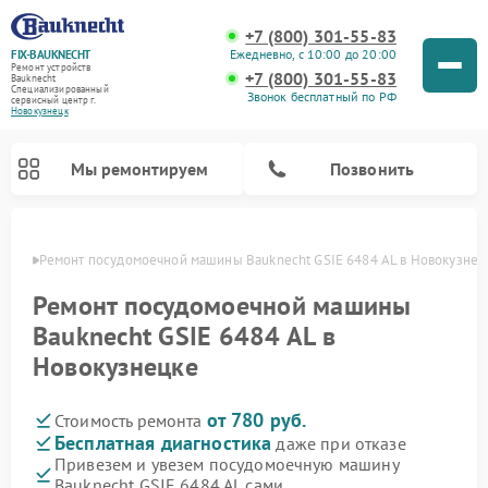
+7 (800) 301-55-83
Ежедневно, с 10:00 до 20:00
FIX-BAUKNECHT
Ремонт устройств
+7 (800) 301-55-83
Bauknecht
Специализированный
Звонок бесплатный по РФ
cервисный центр г.
Новокузнецк
Мы ремонтируем
Позвонить
нецке
Ремонт посудомоечной машины Bauknecht GSIE 6484 AL в Новокузнец
Ремонт посудомоечной машины
Bauknecht GSIE 6484 AL в
Новокузнецке
Ремонт варочных панелей Bauknecht
Ремонт микроволновых печей Bauknecht
Ремонт холодильников Bauknecht
Ремонт духовых шкафов Bauknecht
Ремонт стиральных машин Bauknecht
от 780 руб.
Стоимость ремонта
Бесплатная диагностика
даже при отказе
Привезем и увезем посудомоечную машину
Bauknecht GSIE 6484 AL сами