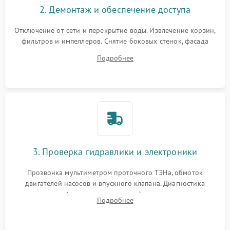
2. Демонтаж и обеспечение доступа
Отключение от сети и перекрытие воды. Извлечение корзин,
фильтров и импеллеров. Снятие боковых стенок, фасада
дверцы или нижнего поддона для прямого доступа к
Подробнее
циркуляционному насосу, ТЭНу и сливной помпе.
3. Проверка гидравлики и электроники
Прозвонка мультиметром проточного ТЭНа, обмоток
двигателей насосов и впускного клапана. Диагностика
прессостата (датчика уровня воды), датчика мутности,
Подробнее
концевика дверцы и электронного модуля управления.