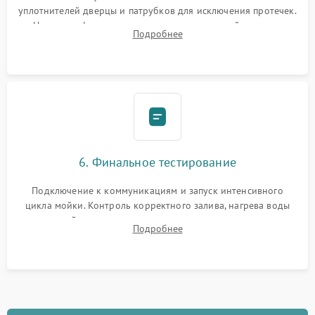
уплотнителей дверцы и патрубков для исключения протечек.
Надежная фиксация хомутов гидравлической системы,
Подробнее
сборка корпуса и установка датчика поплавка.
6. Финальное тестирование
Подключение к коммуникациям и запуск интенсивного
цикла мойки. Контроль корректного залива, нагрева воды
до нужной температуры, отсутствия посторонних шумов,
Подробнее
штатного слива и абсолютной сухости в поддоне.