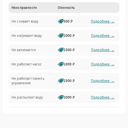
Неисправности
Стоимость
Управление
Не сливает воду
500 ₽
Подробнее →
Электропитание
Не нагревает воду
2000 ₽
Подробнее →
Датчики
Не включается
2500 ₽
Подробнее →
Нагрев
Не работает насос
1800 ₽
Подробнее →
Вода
Не работает панель
Гигиена
2500 ₽
Подробнее →
управления
Программное обеспечение
Не распыляет воду
2000 ₽
Подробнее →
Не запускается цикл
1800 ₽
Подробнее →
стирки