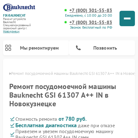
+7 (800) 301-55-83
Ежедневно, с 10:00 до 20:00
FIX-BAUKNECHT
Ремонт устройств
+7 (800) 301-55-83
Bauknecht
Специализированный
Звонок бесплатный по РФ
cервисный центр г.
Новокузнецк
Мы ремонтируем
Позвонить
нецке
Ремонт посудомоечной машины Bauknecht GSI 61307 A++ IN в Новоку
Ремонт посудомоечной машины
Bauknecht GSI 61307 A++ IN в
Новокузнецке
Ремонт варочных панелей Bauknecht
Ремонт микроволновых печей Bauknecht
Ремонт холодильников Bauknecht
Ремонт духовых шкафов Bauknecht
Ремонт стиральных машин Bauknecht
от 780 руб.
Стоимость ремонта
Бесплатная диагностика
даже при отказе
Привезем и увезем посудомоечную машину
Bauknecht GSI 61307 A++ IN сами