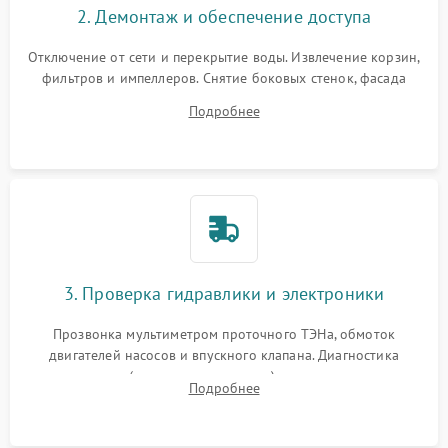
2. Демонтаж и обеспечение доступа
Отключение от сети и перекрытие воды. Извлечение корзин,
фильтров и импеллеров. Снятие боковых стенок, фасада
дверцы или нижнего поддона для прямого доступа к
Подробнее
циркуляционному насосу, ТЭНу и сливной помпе.
3. Проверка гидравлики и электроники
Прозвонка мультиметром проточного ТЭНа, обмоток
двигателей насосов и впускного клапана. Диагностика
прессостата (датчика уровня воды), датчика мутности,
Подробнее
концевика дверцы и электронного модуля управления.