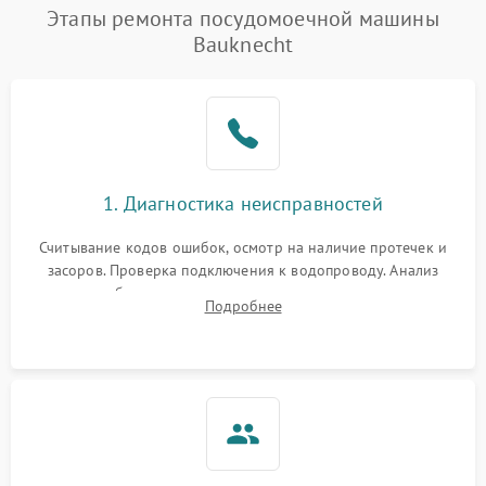
Проблемы с набором
Этапы ремонта посудомоечной машины
1800 ₽
Подробнее →
воды
Bauknecht
Не работает сушилка
2100 ₽
Подробнее →
Сбои в работе таймера
1700 ₽
Подробнее →
Проблемы с
2100 ₽
Подробнее →
1. Диагностика неисправностей
циркуляционным насосом
Считывание кодов ошибок, осмотр на наличие протечек и
засоров. Проверка подключения к водопроводу. Анализ
жалоб на отсутствие слива, нагрева, вращения
Подробнее
разбрызгивателей или срабатывание системы защиты
аквастоп.