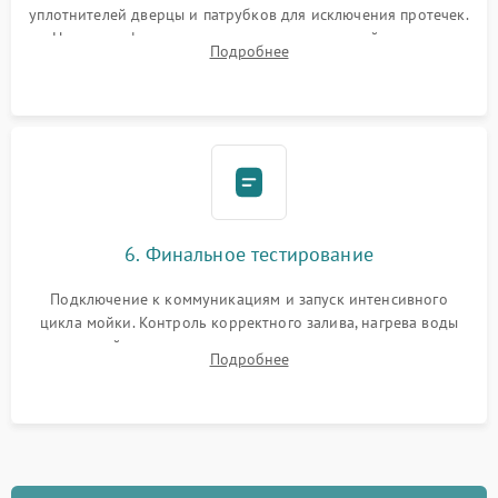
уплотнителей дверцы и патрубков для исключения протечек.
Надежная фиксация хомутов гидравлической системы,
Подробнее
сборка корпуса и установка датчика поплавка.
6. Финальное тестирование
Подключение к коммуникациям и запуск интенсивного
цикла мойки. Контроль корректного залива, нагрева воды
до нужной температуры, отсутствия посторонних шумов,
Подробнее
штатного слива и абсолютной сухости в поддоне.