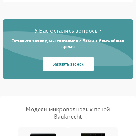
Перегрев или отключение
2400 ₽
Подробнее →
во время работы
Появление запаха гари
2400 ₽
Подробнее →
У Вас остались вопросы?
Проблемы с вентилятором
2000 ₽
Подробнее →
Оставьте заявку, мы свяжемся с Вами в ближайшее
время
Поломка системы
2200 ₽
Подробнее →
охлаждения
Заказать звонок
Не работают сенсорные
2400 ₽
Подробнее →
кнопки
Не горит подсветка
2000 ₽
Подробнее →
Сломался трансформатор
1000 ₽
Подробнее →
Модели микроволновых печей
Bauknecht