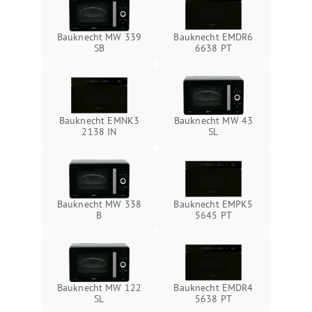
Bauknecht MW 339
Bauknecht EMDR6
SB
6638 PT
Bauknecht EMNK3
Bauknecht MW 43
2138 IN
SL
Bauknecht MW 338
Bauknecht EMPK5
B
5645 PT
Bauknecht MW 122
Bauknecht EMDR4
SL
5638 PT