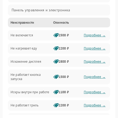
Панель управления и электроника
Неисправности
Стоимость
Дверца и корпус
Не включается
2500 ₽
Подробнее →
Механика и внутренние элементы
Не нагревает еду
2200 ₽
Подробнее →
Механические повреждения
Искажение дисплея
2800 ₽
Подробнее →
Питание и запуск
Не работает кнопка
Нагрев и приготовление
1500 ₽
Подробнее →
запуска
Программное обеспечение
Искры внутри при работе
1100 ₽
Подробнее →
Не работает гриль
2200 ₽
Подробнее →