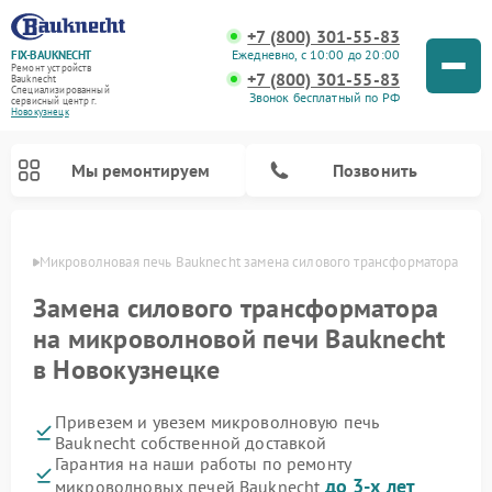
+7 (800) 301-55-83
Ежедневно, с 10:00 до 20:00
FIX-BAUKNECHT
Ремонт устройств
+7 (800) 301-55-83
Bauknecht
Специализированный
Звонок бесплатный по РФ
cервисный центр г.
Новокузнецк
Мы ремонтируем
Позвонить
нецке
Микроволновая печь Bauknecht замена силового трансформатора
Замена силового трансформатора
на микроволновой печи Bauknecht
в Новокузнецке
Ремонт варочных панелей Bauknecht
Ремонт посудомоечных машин Bauknecht
Ремонт холодильников Bauknecht
Ремонт духовых шкафов Bauknecht
Ремонт стиральных машин Bauknecht
Привезем и увезем микроволновую печь
Bauknecht собственной доставкой
Гарантия на наши работы по ремонту
до 3-х лет
микроволновых печей Bauknecht