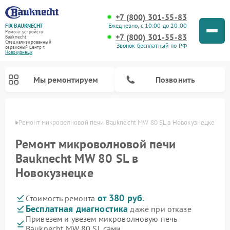
+7 (800) 301-55-83
Ежедневно, с 10:00 до 20:00
FIX-BAUKNECHT
Ремонт устройств
+7 (800) 301-55-83
Bauknecht
Специализированный
Звонок бесплатный по РФ
cервисный центр г.
Новокузнецк
Мы ремонтируем
Позвонить
нецке
Ремонт микроволновой печи Bauknecht MW 80 SL в Новокузнецке
Ремонт микроволновой печи
Bauknecht MW 80 SL в
Новокузнецке
Ремонт варочных панелей Bauknecht
Ремонт посудомоечных машин Bauknecht
Ремонт холодильников Bauknecht
Ремонт духовых шкафов Bauknecht
Ремонт стиральных машин Bauknecht
от 380 руб.
Стоимость ремонта
Бесплатная диагностика
даже при отказе
Привезем и увезем микроволновую печь
Bauknecht MW 80 SL сами