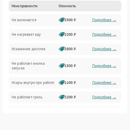
Неисправности
Стоимость
Дверца и корпус
Не включается
2500 ₽
Подробнее →
Механика и внутренние элементы
Не нагревает еду
2200 ₽
Подробнее →
Механические повреждения
Искажение дисплея
2800 ₽
Подробнее →
Питание и запуск
Не работает кнопка
Нагрев и приготовление
1500 ₽
Подробнее →
запуска
Программное обеспечение
Искры внутри при работе
1100 ₽
Подробнее →
Не работает гриль
2200 ₽
Подробнее →
Перегрев или отключение
2400 ₽
Подробнее →
во время работы