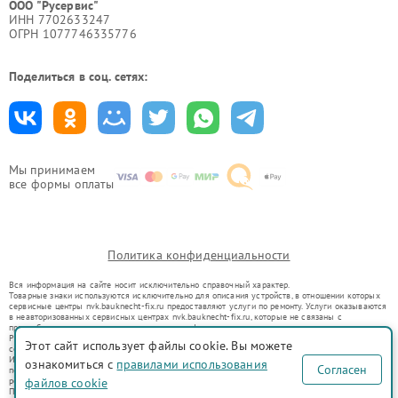
ООО "Русервис"
ИНН 7702633247
ОГРН 1077746335776
Поделиться в соц. сетях:
Мы принимаем
все формы оплаты
Политика конфиденциальности
Вся информация на сайте носит исключительно справочный характер.
Товарные знаки используются исключительно для описания устройств, в отношении которых
сервисные центры nvk.bauknecht-fix.ru предоставляют услуги по ремонту. Услуги оказываются
в неавторизованных сервисных центрах nvk.bauknecht-fix.ru, которые не связаны с
правообладателями товарных знаков или их официальными представителями.
Ремонт осуществляется для устройств, уже введенных в гражданский оборот в соответствии
Этот сайт использует файлы cookie. Вы можете
со статьей 1487 ГК РФ.
Использование товарных знаков не преследует цели индивидуализации услуг или введения
ознакомиться с
правилами использования
Согласен
потребителей в заблуждение, а служит для информирования о предоставляемых услугах по
ремонту техники указанных брендов.
файлов cookie
Представленная на сайте информация не является публичной офертой, определяемой