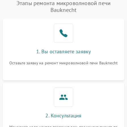
Появление запаха гари
2400 ₽
Подробнее →
Этапы ремонта микроволновой печи
Bauknecht
Проблемы с вентилятором
2000 ₽
Подробнее →
Поломка системы
2200 ₽
Подробнее →
охлаждения
Не работают сенсорные
2400 ₽
Подробнее →
1. Вы оставляете заявку
кнопки
Оставьте заявку на ремонт микроволновой печи Bauknecht
Не горит подсветка
2000 ₽
Подробнее →
Сломался трансформатор
1000 ₽
Подробнее →
2. Консультация