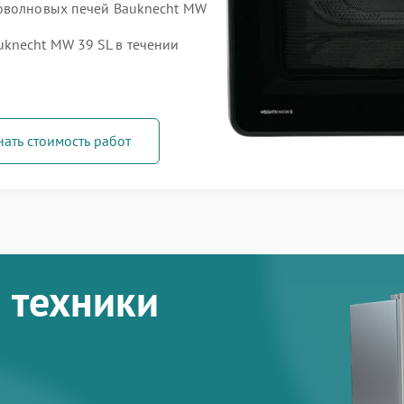
роволновых печей Bauknecht MW
knecht MW 39 SL в течении
нать стоимость работ
 техники