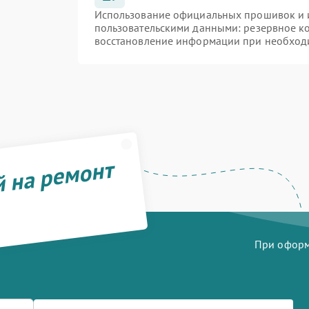
Использование официальных прошивок и и
пользовательскими данными: резервное к
восстановление информации при необход
й на ремонт
При оформл