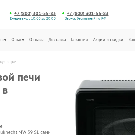
+7 (800) 301-55-83
+7 (800) 301-55-83
Ежедневно, с 10:00 до 20:00
Звонок бесплатный по РФ
ны
О нас
Отзывы
Доставка
Гарантии
Акции и скидки
Зая
окузнецке
вой печи
 в
е
uknecht MW 39 SL сами