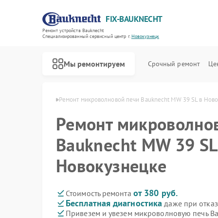
FIX-BAUKNECHT
Ремонт устройств Bauknecht
Специализированный cервисный центр г.
Новокузнецк
Мы ремонтируем
Срочный ремонт
Це
cht в Новокузнецке
Ремонт микроволновой печи Bauknecht MW 39 SL в Нов
Ремонт микроволно
Bauknecht MW 39 SL
Новокузнецке
Ремонт варочных панелей Bauknecht
Ремонт духовых шкафов Bauknecht
Ремонт посудомоечных машин Bauknecht
Ремонт стиральных машин Bauknecht
Ремонт холодильников Bauknecht
от 380 руб.
Стоимость ремонта
Бесплатная диагностика
даже при отказ
Привезем и увезем микроволновую печь Ba