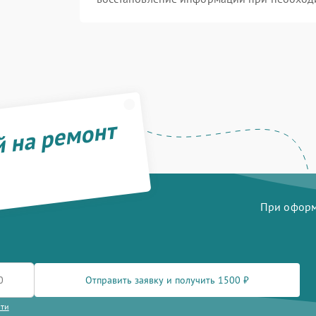
й на ремонт
При оформл
Отправить заявку и получить 1500 ₽
сти