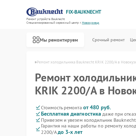
FIX-BAUKNECHT
Ремонт устройств Bauknecht
Специализированный cервисный центр г.
Новокузнецк
Мы ремонтируем
Срочный ремонт
Це
cht в Новокузнецке
Ремонт холодильника Bauknecht KRIK 2200/A в Новокуз
Ремонт холодильник
KRIK 2200/A в Ново
Ремонт варочных панелей Bauknecht
Ремонт духовых шкафов Bauknecht
Ремонт микроволновых печей Bauknecht
Ремонт посудомоечных машин Bauknecht
Ремонт стиральных машин Bauknecht
от 480 руб.
Стоимость ремонта
Бесплатная диагностика
даже при отказ
Привезем и увезем холодильник Bauknecht
Гарантия на наши работы по ремонту холо
до 3-х лет
2200/A