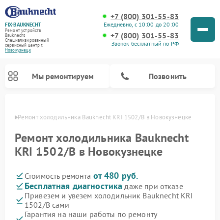
+7 (800) 301-55-83
Ежедневно, с 10:00 до 20:00
FIX-BAUKNECHT
Ремонт устройств
+7 (800) 301-55-83
Bauknecht
Специализированный
Звонок бесплатный по РФ
cервисный центр г.
Новокузнецк
Мы ремонтируем
Позвонить
нецке
Ремонт холодильника Bauknecht KRI 1502/B в Новокузнецке
Ремонт холодильника Bauknecht
KRI 1502/B в Новокузнецке
от 480 руб.
Стоимость ремонта
Ремонт варочных панелей Bauknecht
Ремонт микроволновых печей Bauknecht
Ремонт стиральных машин Bauknecht
Ремонт духовых шкафов Bauknecht
Ремонт посудомоечных машин Bauknecht
Бесплатная диагностика
даже при отказе
Привезем и увезем холодильник Bauknecht KRI
1502/B сами
Гарантия на наши работы по ремонту