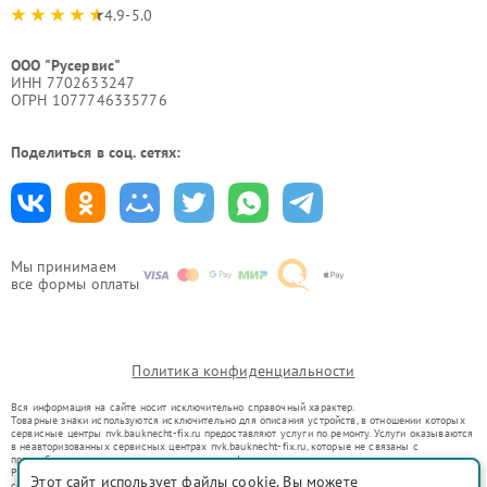
4.9-5.0
ООО "Русервис"
ИНН 7702633247
ОГРН 1077746335776
Поделиться в соц. сетях:
Мы принимаем
все формы оплаты
Политика конфиденциальности
Вся информация на сайте носит исключительно справочный характер.
Товарные знаки используются исключительно для описания устройств, в отношении которых
сервисные центры nvk.bauknecht-fix.ru предоставляют услуги по ремонту. Услуги оказываются
в неавторизованных сервисных центрах nvk.bauknecht-fix.ru, которые не связаны с
правообладателями товарных знаков или их официальными представителями.
Ремонт осуществляется для устройств, уже введенных в гражданский оборот в соответствии
Этот сайт использует файлы cookie. Вы можете
со статьей 1487 ГК РФ.