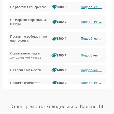
Не работает компрессор
2000 ₽
Подробнее →
Электропитание
Не морозит морозильная
Дренаж
1800 ₽
Подробнее →
камера
Оттайка
Постоянно работает и не
1500 ₽
Подробнее →
отключается
Программное обеспечение
Образование льда в
1500 ₽
Подробнее →
холодильной камере
Не горит свет внутри
1400 ₽
Подробнее →
Поломка термостата
1800 ₽
Подробнее →
Не работает вентилятор
1800 ₽
Подробнее →
Этапы ремонта холодильника Bauknecht
Поломка системы No Frost
2600 ₽
Подробнее →