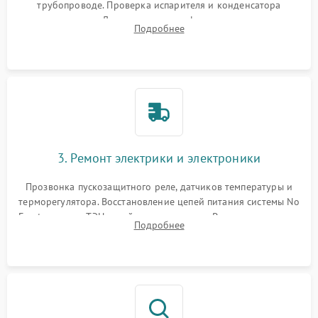
трубопроводе. Проверка испарителя и конденсатора
течеискателем. Демонтаж старого фильтра-осушителя и
Подробнее
продувка капиллярной трубки для устранения засоров.
3. Ремонт электрики и электроники
Прозвонка пускозащитного реле, датчиков температуры и
терморегулятора. Восстановление цепей питания системы No
Frost, включая ТЭН оттайки и вентилятор. Ремонт или замена
Подробнее
платы управления при сбоях алгоритмов.