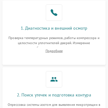
Образование конденсата
1800 ₽
Подробнее →
на стенках
Сбой в работе инвертора
2100 ₽
Подробнее →
1. Диагностика и внешний осмотр
Запах горелого при
2000 ₽
Подробнее →
Проверка температурных режимов, работы компрессора и
работе
целостности уплотнителей дверей. Измерение
сопротивления обмоток мотора, проверка термостата и
Не включается
Подробнее
1000 ₽
Подробнее →
считывание кодов ошибок с электронного дисплея.
холодильник
Проблемы с системой
автоматической
1800 ₽
Подробнее →
разморозки
2. Поиск утечек и подготовка контура
Опрессовка системы азотом для выявления микротрещин в