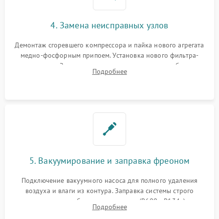
4. Замена неисправных узлов
Демонтаж сгоревшего компрессора и пайка нового агрегата
медно-фосфорным припоем. Установка нового фильтра-
осушителя. Замена изношенных вентиляторов обдува,
Подробнее
сломанных заслонок или поврежденных дверных петель.
5. Вакуумирование и заправка фреоном
Подключение вакуумного насоса для полного удаления
воздуха и влаги из контура. Заправка системы строго
дозированным объемом хладагента (R600a, R134a) по
Подробнее
электронным весам. Контроль рабочего давления в системе.