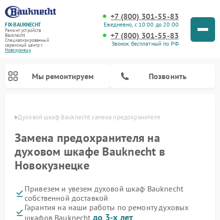
+7 (800) 301-55-83
Ежедневно, с 10:00 до 20:00
FIX-BAUKNECHT
Ремонт устройств
+7 (800) 301-55-83
Bauknecht
Специализированный
Звонок бесплатный по РФ
cервисный центр г.
Новокузнецк
Мы ремонтируем
Позвонить
нецке
Духовой шкаф Bauknecht замена предохранителя
Замена предохранителя на
духовом шкафе Bauknecht в
Новокузнецке
Ремонт варочных панелей Bauknecht
Ремонт посудомоечных машин Bauknecht
Ремонт холодильников Bauknecht
Ремонт микроволновых печей Bauknecht
Ремонт стиральных машин Bauknecht
Привезем и увезем духовой шкаф Bauknecht
собственной доставкой
Гарантия на наши работы по ремонту духовых
до 3-х лет
шкафов Bauknecht