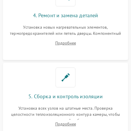
4. Ремонт и замена деталей
Установка новых нагревательных элементов,
термопредохранителей или петель дверцы. Компонентный
ремонт электронного модуля управления, замена
Подробнее
выгоревших реле, восстановление контактов и замена
уплотнителя.
5. Сборка и контроль изоляции
Установка всех узлов на штатные места. Проверка
целостности теплоизоляционного контура камеры, чтобы
исключить перегрев кухонной мебели и потерю тепла.
Подробнее
Надежная фиксация клемм и сборка корпуса шкафа.