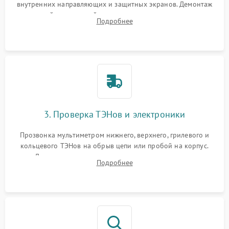
внутренних направляющих и защитных экранов. Демонтаж
задней или верхней панели для прямого доступа к
Подробнее
нагревательным элементам, плате и вентиляторам.
3. Проверка ТЭНов и электроники
Прозвонка мультиметром нижнего, верхнего, грилевого и
кольцевого ТЭНов на обрыв цепи или пробой на корпус.
Диагностика термостата, датчиков температуры,
Подробнее
переключателя режимов и мотора конвекции.