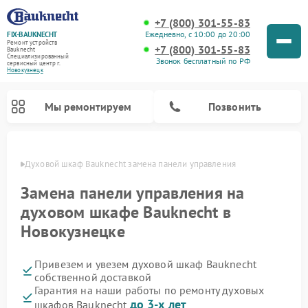
+7 (800) 301-55-83
Ежедневно, с 10:00 до 20:00
FIX-BAUKNECHT
Ремонт устройств
+7 (800) 301-55-83
Bauknecht
Специализированный
Звонок бесплатный по РФ
cервисный центр г.
Новокузнецк
Мы ремонтируем
Позвонить
нецке
Духовой шкаф Bauknecht замена панели управления
Замена панели управления на
духовом шкафе Bauknecht в
Новокузнецке
Ремонт варочных панелей Bauknecht
Ремонт посудомоечных машин Bauknecht
Ремонт холодильников Bauknecht
Ремонт микроволновых печей Bauknecht
Ремонт стиральных машин Bauknecht
Привезем и увезем духовой шкаф Bauknecht
собственной доставкой
Гарантия на наши работы по ремонту духовых
до 3-х лет
шкафов Bauknecht