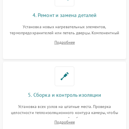
4. Ремонт и замена деталей
Установка новых нагревательных элементов,
термопредохранителей или петель дверцы. Компонентный
ремонт электронного модуля управления, замена
Подробнее
выгоревших реле, восстановление контактов и замена
уплотнителя.
5. Сборка и контроль изоляции
Установка всех узлов на штатные места. Проверка
целостности теплоизоляционного контура камеры, чтобы
исключить перегрев кухонной мебели и потерю тепла.
Подробнее
Надежная фиксация клемм и сборка корпуса шкафа.