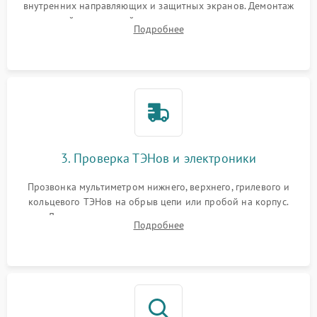
внутренних направляющих и защитных экранов. Демонтаж
задней или верхней панели для прямого доступа к
Подробнее
нагревательным элементам, плате и вентиляторам.
3. Проверка ТЭНов и электроники
Прозвонка мультиметром нижнего, верхнего, грилевого и
кольцевого ТЭНов на обрыв цепи или пробой на корпус.
Диагностика термостата, датчиков температуры,
Подробнее
переключателя режимов и мотора конвекции.