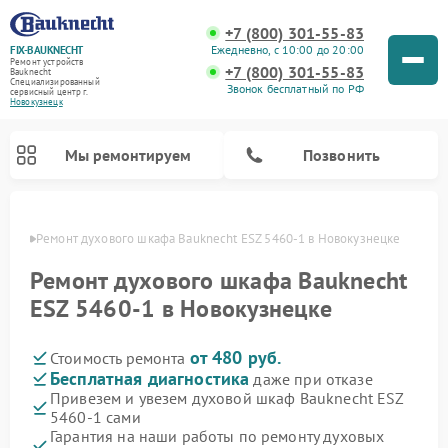
+7 (800) 301-55-83
Ежедневно, с 10:00 до 20:00
FIX-BAUKNECHT
Ремонт устройств
+7 (800) 301-55-83
Bauknecht
Специализированный
Звонок бесплатный по РФ
cервисный центр г.
Новокузнецк
Мы ремонтируем
Позвонить
нецке
Ремонт духового шкафа Bauknecht ESZ 5460-1 в Новокузнецке
Ремонт духового шкафа Bauknecht
ESZ 5460-1 в Новокузнецке
от 480 руб.
Стоимость ремонта
Ремонт варочных панелей Bauknecht
Ремонт посудомоечных машин Bauknecht
Ремонт холодильников Bauknecht
Ремонт микроволновых печей Bauknecht
Ремонт стиральных машин Bauknecht
Бесплатная диагностика
даже при отказе
Привезем и увезем духовой шкаф Bauknecht ESZ
5460-1 сами
Гарантия на наши работы по ремонту духовых