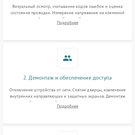
Визуальный осмотр, считывание кодов ошибок и оценка
состояния проводки. Измерение напряжения на клеммной
колодке. Анализ жалоб на проблемы с нагревом,
Подробнее
конвекцией, панелью управления или блокировкой дверцы.
2. Демонтаж и обеспечение доступа
Отключение устройства от сети. Снятие дверцы, извлечение
внутренних направляющих и защитных экранов. Демонтаж
задней или верхней панели для прямого доступа к
Подробнее
нагревательным элементам, плате и вентиляторам.