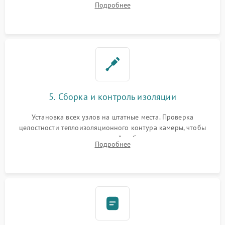
Подробнее
выгоревших реле, восстановление контактов и замена
уплотнителя.
5. Сборка и контроль изоляции
Установка всех узлов на штатные места. Проверка
целостности теплоизоляционного контура камеры, чтобы
исключить перегрев кухонной мебели и потерю тепла.
Подробнее
Надежная фиксация клемм и сборка корпуса шкафа.