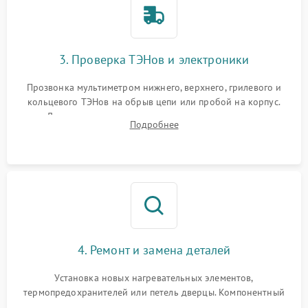
3. Проверка ТЭНов и электроники
Прозвонка мультиметром нижнего, верхнего, грилевого и
кольцевого ТЭНов на обрыв цепи или пробой на корпус.
Диагностика термостата, датчиков температуры,
Подробнее
переключателя режимов и мотора конвекции.
4. Ремонт и замена деталей
Установка новых нагревательных элементов,
термопредохранителей или петель дверцы. Компонентный
ремонт электронного модуля управления, замена