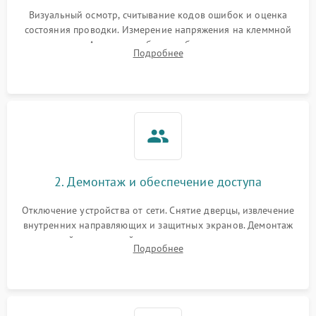
Визуальный осмотр, считывание кодов ошибок и оценка
состояния проводки. Измерение напряжения на клеммной
колодке. Анализ жалоб на проблемы с нагревом,
Подробнее
конвекцией, панелью управления или блокировкой дверцы.
2. Демонтаж и обеспечение доступа
Отключение устройства от сети. Снятие дверцы, извлечение
внутренних направляющих и защитных экранов. Демонтаж
задней или верхней панели для прямого доступа к
Подробнее
нагревательным элементам, плате и вентиляторам.