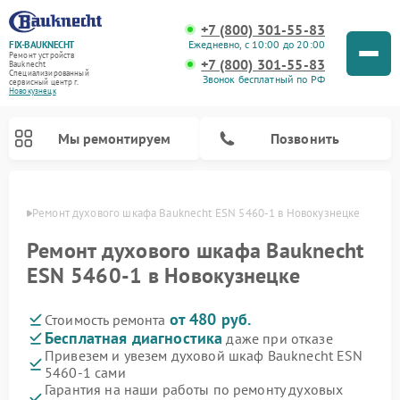
+7 (800) 301-55-83
Ежедневно, с 10:00 до 20:00
FIX-BAUKNECHT
Ремонт устройств
+7 (800) 301-55-83
Bauknecht
Специализированный
Звонок бесплатный по РФ
cервисный центр г.
Новокузнецк
Мы ремонтируем
Позвонить
нецке
Ремонт духового шкафа Bauknecht ESN 5460-1 в Новокузнецке
Ремонт духового шкафа Bauknecht
ESN 5460-1 в Новокузнецке
от 480 руб.
Стоимость ремонта
Ремонт варочных панелей Bauknecht
Ремонт посудомоечных машин Bauknecht
Ремонт холодильников Bauknecht
Ремонт микроволновых печей Bauknecht
Ремонт стиральных машин Bauknecht
Бесплатная диагностика
даже при отказе
Привезем и увезем духовой шкаф Bauknecht ESN
5460-1 сами
Гарантия на наши работы по ремонту духовых