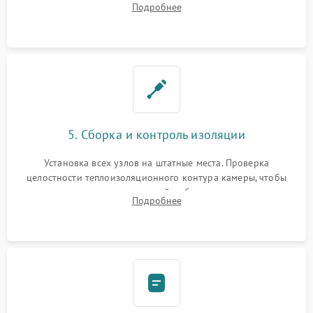
Подробнее
выгоревших реле, восстановление контактов и замена
уплотнителя.
5. Сборка и контроль изоляции
Установка всех узлов на штатные места. Проверка
целостности теплоизоляционного контура камеры, чтобы
исключить перегрев кухонной мебели и потерю тепла.
Подробнее
Надежная фиксация клемм и сборка корпуса шкафа.