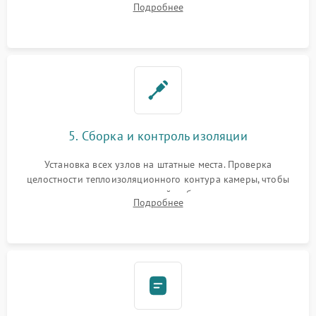
Подробнее
выгоревших реле, восстановление контактов и замена
уплотнителя.
5. Сборка и контроль изоляции
Установка всех узлов на штатные места. Проверка
целостности теплоизоляционного контура камеры, чтобы
исключить перегрев кухонной мебели и потерю тепла.
Подробнее
Надежная фиксация клемм и сборка корпуса шкафа.