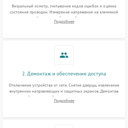
Визуальный осмотр, считывание кодов ошибок и оценка
состояния проводки. Измерение напряжения на клеммной
колодке. Анализ жалоб на проблемы с нагревом,
Подробнее
конвекцией, панелью управления или блокировкой дверцы.
2. Демонтаж и обеспечение доступа
Отключение устройства от сети. Снятие дверцы, извлечение
внутренних направляющих и защитных экранов. Демонтаж
задней или верхней панели для прямого доступа к
Подробнее
нагревательным элементам, плате и вентиляторам.