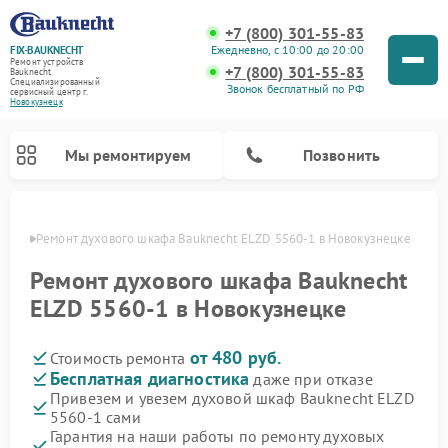
+7 (800) 301-55-83
Ежедневно, с 10:00 до 20:00
FIX-BAUKNECHT
Ремонт устройств
+7 (800) 301-55-83
Bauknecht
Специализированный
Звонок бесплатный по РФ
cервисный центр г.
Новокузнецк
Мы ремонтируем
Позвонить
нецке
Ремонт духового шкафа Bauknecht ELZD 5560-1 в Новокузнецке
Ремонт духового шкафа Bauknecht
ELZD 5560-1 в Новокузнецке
от 480 руб.
Стоимость ремонта
Ремонт варочных панелей Bauknecht
Ремонт посудомоечных машин Bauknecht
Ремонт холодильников Bauknecht
Ремонт микроволновых печей Bauknecht
Ремонт стиральных машин Bauknecht
Бесплатная диагностика
даже при отказе
Привезем и увезем духовой шкаф Bauknecht ELZD
5560-1 сами
Гарантия на наши работы по ремонту духовых