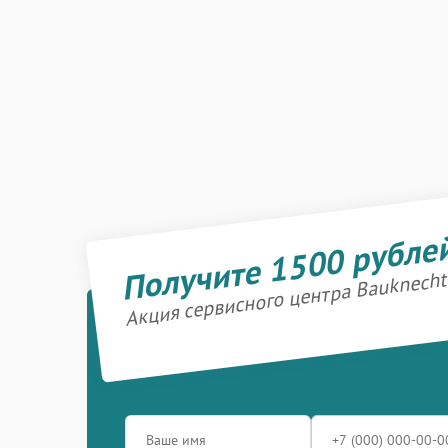
Получите 1500 рубле
Акция сервисного центра Bauknecht