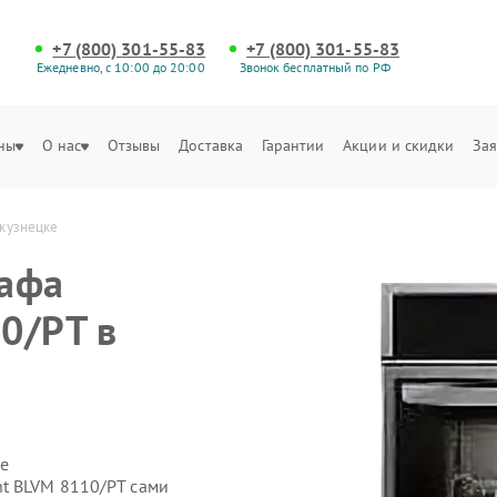
+7 (800) 301-55-83
+7 (800) 301-55-83
Ежедневно, с 10:00 до 20:00
Звонок бесплатный по РФ
ны
О нас
Отзывы
Доставка
Гарантии
Акции и скидки
Зая
окузнецке
кафа
0/PT в
е
t BLVM 8110/PT сами