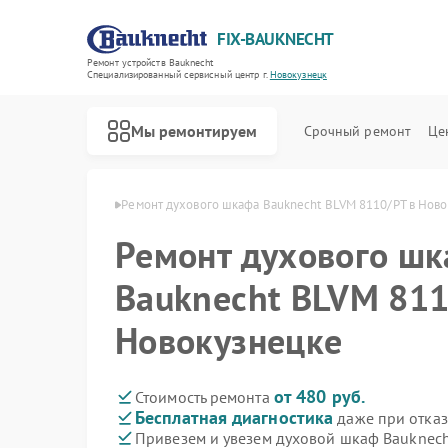
FIX-BAUKNECHT
Ремонт устройств Bauknecht
Специализированный cервисный центр г.
Новокузнецк
Мы ремонтируем
Срочный ремонт
Це
cht в Новокузнецке
Ремонт духового шкафа Bauknecht BLVM 8110/PT в Нов
Ремонт духового ш
Bauknecht BLVM 811
Новокузнецке
Ремонт варочных панелей Bauknecht
Ремонт микроволновых печей Bauknecht
Ремонт посудомоечных машин Bauknecht
Ремонт стиральных машин Bauknecht
Ремонт холодильников Bauknecht
от 480 руб.
Стоимость ремонта
Бесплатная диагностика
даже при отказ
Привезем и увезем духовой шкаф Bauknech