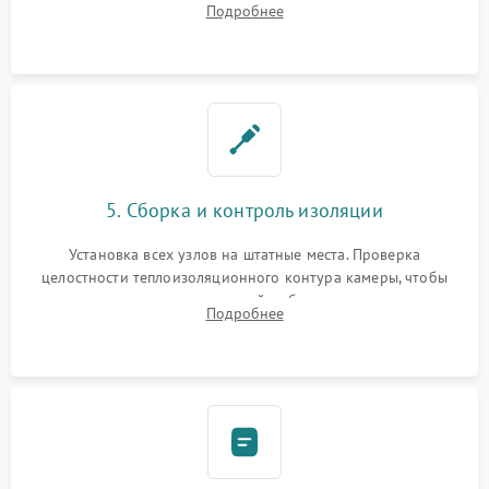
Подробнее
выгоревших реле, восстановление контактов и замена
уплотнителя.
5. Сборка и контроль изоляции
Установка всех узлов на штатные места. Проверка
целостности теплоизоляционного контура камеры, чтобы
исключить перегрев кухонной мебели и потерю тепла.
Подробнее
Надежная фиксация клемм и сборка корпуса шкафа.