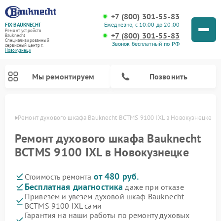
+7 (800) 301-55-83
Ежедневно, с 10:00 до 20:00
FIX-BAUKNECHT
Ремонт устройств
+7 (800) 301-55-83
Bauknecht
Специализированный
Звонок бесплатный по РФ
cервисный центр г.
Новокузнецк
Мы ремонтируем
Позвонить
нецке
Ремонт духового шкафа Bauknecht BCTMS 9100 IXL в Новокузнецке
Ремонт духового шкафа Bauknecht
BCTMS 9100 IXL в Новокузнецке
от 480 руб.
Стоимость ремонта
Ремонт варочных панелей Bauknecht
Ремонт посудомоечных машин Bauknecht
Ремонт холодильников Bauknecht
Ремонт микроволновых печей Bauknecht
Ремонт стиральных машин Bauknecht
Бесплатная диагностика
даже при отказе
Привезем и увезем духовой шкаф Bauknecht
BCTMS 9100 IXL сами
Гарантия на наши работы по ремонту духовых