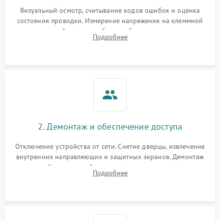
Визуальный осмотр, считывание кодов ошибок и оценка
состояния проводки. Измерение напряжения на клеммной
колодке. Анализ жалоб на проблемы с нагревом,
Подробнее
конвекцией, панелью управления или блокировкой дверцы.
2. Демонтаж и обеспечение доступа
Отключение устройства от сети. Снятие дверцы, извлечение
внутренних направляющих и защитных экранов. Демонтаж
задней или верхней панели для прямого доступа к
Подробнее
нагревательным элементам, плате и вентиляторам.